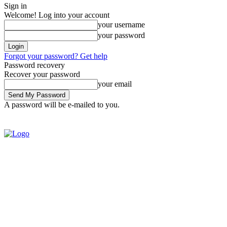
Sign in
Welcome! Log into your account
your username
your password
Forgot your password? Get help
Password recovery
Recover your password
your email
A password will be e-mailed to you.
SIGN IN / JOIN
BRASIL
POL