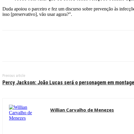
Duda apoiou o parceiro e fez um discurso sobre prevenção às infecçõe
isso [preservativo], vão usar agora?”.
Previous article
Percy Jackson: João Lucas será o personagem em montage
Willian Carvalho de Menezes