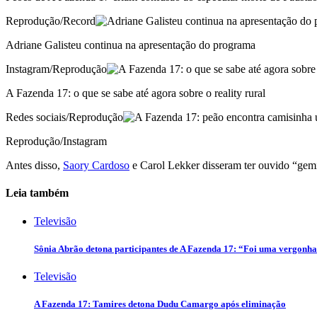
Reprodução/Record
Adriane Galisteu continua na apresentação do programa
Instagram/Reprodução
A Fazenda 17: o que se sabe até agora sobre o reality rural
Redes sociais/Reprodução
Reprodução/Instagram
Antes disso,
Saory Cardoso
e Carol Lekker disseram ter ouvido “gemi
Leia também
Televisão
Sônia Abrão detona participantes de A Fazenda 17: “Foi uma vergonh
Televisão
A Fazenda 17: Tamires detona Dudu Camargo após eliminação