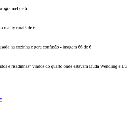
4 de 6
5 de 6
6 de 6
dos e risadinhas” vindos do quarto onde estavam Duda Wendling e Luiz 
a”