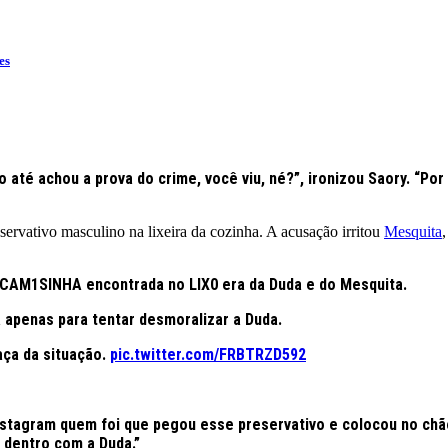
es
o até achou a prova do crime, você viu, né?”, ironizou Saory. “Por
ervativo masculino na lixeira da cozinha. A acusação irritou
Mesquita
 CAM1SINHA encontrada no LIX0 era da Duda e do Mesquita.
apenas para tentar desmoralizar a Duda.
aça da situação.
pic.twitter.com/FRBTRZD592
nstagram quem foi que pegou esse preservativo e colocou no chão,
 dentro com a Duda.”