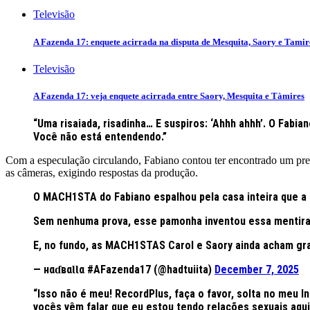
Televisão
A Fazenda 17: enquete acirrada na disputa de Mesquita, Saory e Tamir
Televisão
A Fazenda 17: veja enquete acirrada entre Saory, Mesquita e Tàmires
“Uma risaiada, risadinha… E suspiros: ‘Ahhh ahhh’. O Fabian
Você não está entendendo.”
Com a especulação circulando, Fabiano contou ter encontrado um pres
as câmeras, exigindo respostas da produção.
O MACH1STA do Fabiano espalhou pela casa inteira que a
Sem nenhuma prova, esse pamonha inventou essa mentira 
E, no fundo, as MACH1STAS Carol e Saory ainda acham gr
— нαɗвαƖƖα #AFazenda17 (@hadtuiita)
December 7, 2025
“Isso não é meu! RecordPlus, faça o favor, solta no meu I
vocês vêm falar que eu estou tendo relações sexuais aqui