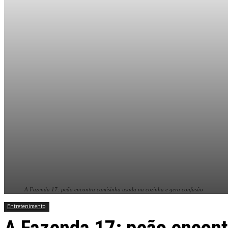
A Fazenda 17: peão encontra camisinha usada na cozinha e gera confusão
Entretenimento