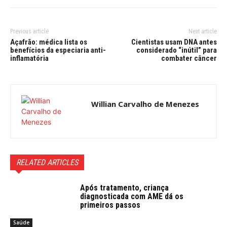
Previous article
Next article
Açafrão: médica lista os
Cientistas usam DNA antes
benefícios da especiaria anti-
considerado “inútil” para
inflamatória
combater câncer
Willian Carvalho de Menezes
RELATED ARTICLES
Após tratamento, criança
diagnosticada com AME dá os
primeiros passos
Saúde