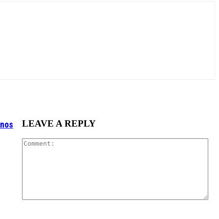
LEAVE A REPLY
enos
Co