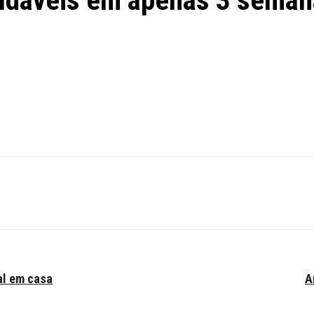
saudáveis em apenas 3 sema
al em casa
A