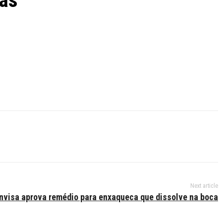
nas
Next article
nvisa aprova remédio para enxaqueca que dissolve na boca