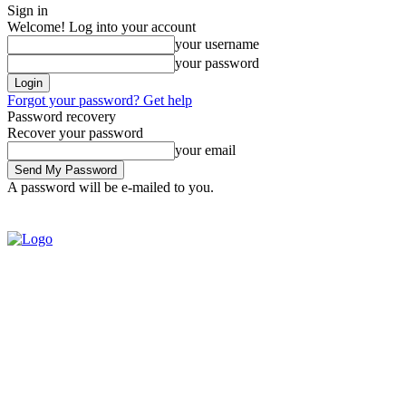
Sign in
Welcome! Log into your account
your username
your password
Forgot your password? Get help
Password recovery
Recover your password
your email
A password will be e-mailed to you.
SIGN IN / JOIN
BRASIL
POL