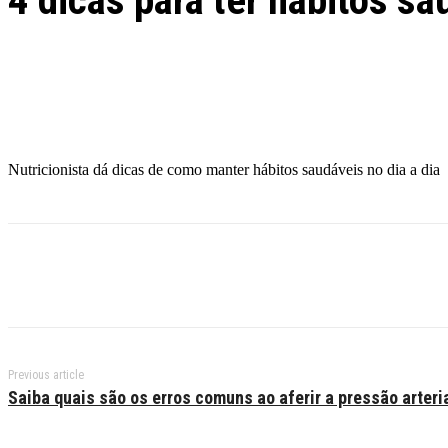
4 dicas para ter hábitos 
Facebook
Twitter
Pinterest
WhatsApp
Nutricionista dá dicas de como manter hábitos saudáveis no dia a dia
Previous article
Saiba quais são os erros comuns ao aferir a pressão arteri