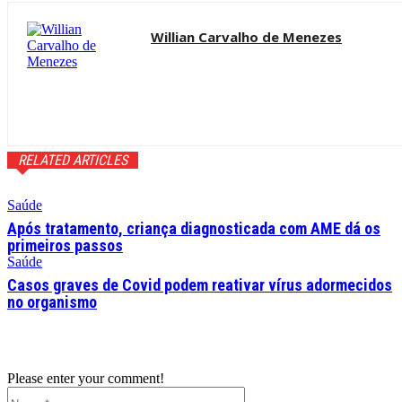
Willian Carvalho de Menezes
RELATED ARTICLES
Saúde
Após tratamento, criança diagnosticada com AME dá os
primeiros passos
Saúde
Casos graves de Covid podem reativar vírus adormecidos
no organismo
Please enter your comment!
Name:*