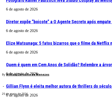
Fotógrafo Rainer Faulstich leva Studio Cosplay ao Metr
6 de agosto de 2026
Diretor expõe “boicote” a O Agente Secreto após empate
6 de agosto de 2026
Elize Matsunaga: 5 fatos bizarros que o filme da Netflix
6 de agosto de 2026
Quem é quem em Cem Anos de Solidão? Relembre a árvor
6 de agosto de 2026
By
Willian Carvalho de Menezes
Gillian Flynn é eleita melhor autora de thrillers do sécul
-
25 de maio de 2026
6 de agosto de 2026