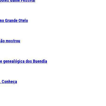
ópoles Game Festival
 no Grande Otelo
 não mostrou
e genealógica dos Buendía
o. Conheça