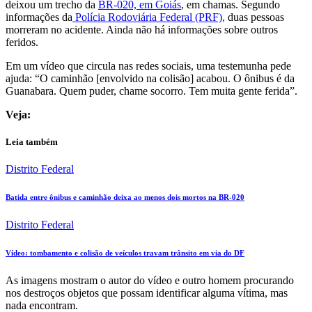
deixou um trecho da
BR-020, em Goiás
, em chamas. Segundo
informações da
Polícia Rodoviária Federal (PRF),
duas pessoas
morreram no acidente. Ainda não há informações sobre outros
feridos.
Em um vídeo que circula nas redes sociais, uma testemunha pede
ajuda: “O caminhão [envolvido na colisão] acabou. O ônibus é da
Guanabara. Quem puder, chame socorro. Tem muita gente ferida”.
Veja:
Leia também
Distrito Federal
Batida entre ônibus e caminhão deixa ao menos dois mortos na BR-020
Distrito Federal
Vídeo: tombamento e colisão de veículos travam trânsito em via do DF
As imagens mostram o autor do vídeo e outro homem procurando
nos destroços objetos que possam identificar alguma vítima, mas
nada encontram.