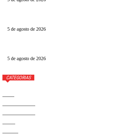
Grande Otelo premia 2 filmes na categoria principal; veja
vencedores
5 de agosto de 2026
Ted Lasso: veja quem volta e quem não estará na 4ª
temporada
5 de agosto de 2026
CATEGORIAS
Brasil
37558
Distrito Federal
19423
Entretenimento
14267
Saúde
9801
Politica
328