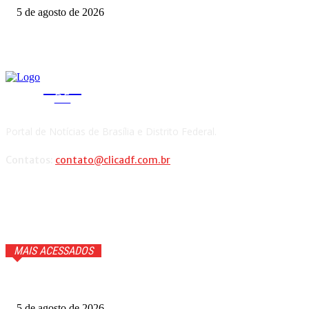
5 de agosto de 2026
CLICA
DF
Portal de Notícias de Brasília e Distrito Federal.
Contatos:
contato@clicadf.com.br
MAIS ACESSADOS
Quem voltou na repescagem do MasterChef 2026? Veja
5 de agosto de 2026